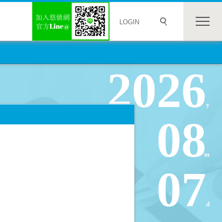
LOGIN
2026
y
08
m
07
d