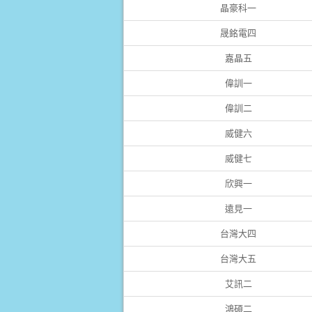
晶豪科一
晟銘電四
嘉晶五
偉訓一
偉訓二
威健六
威健七
欣興一
遠見一
台灣大四
台灣大五
艾訊二
鴻碩二