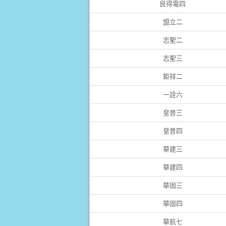
良得電四
盟立二
志聖二
志聖三
鉅祥二
一詮六
皇普三
皇普四
華建三
華建四
華固三
華固四
華航七