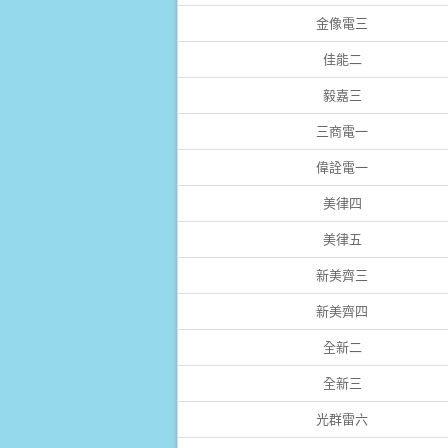
金像電三
佳能二
毅嘉三
三商電一
偉詮電一
美律四
美律五
新美齊三
新美齊四
全新二
全新三
光群雷六