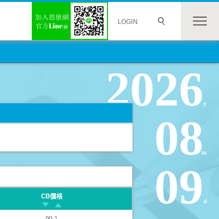
LOGIN
2026
y
08
m
09
CB價格
d
99.1