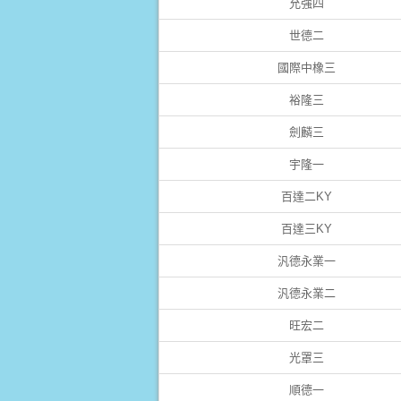
允強四
世德二
國際中橡三
裕隆三
劍麟三
宇隆一
百達二KY
百達三KY
汎德永業一
汎德永業二
旺宏二
光罩三
順德一