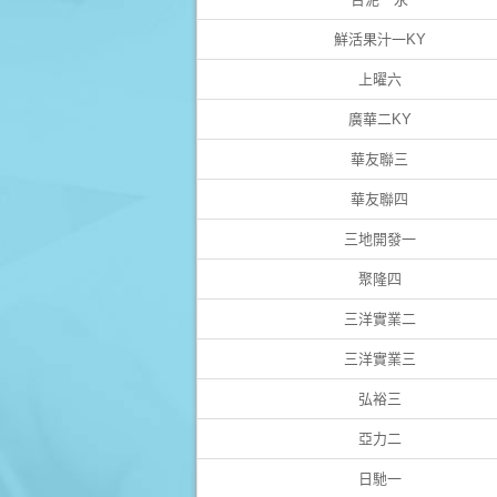
鮮活果汁一KY
上曜六
廣華二KY
華友聯三
華友聯四
三地開發一
聚隆四
三洋實業二
三洋實業三
弘裕三
亞力二
日馳一