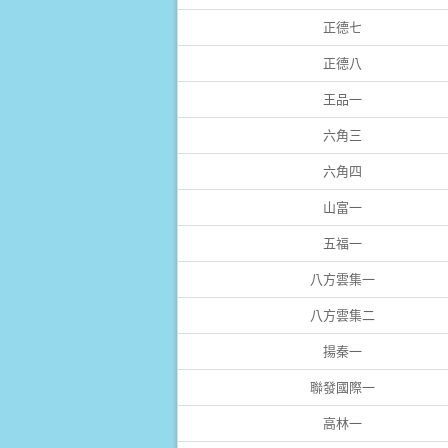
正德七
正德八
王品一
六角三
六角四
山富一
五福一
八方雲集一
八方雲集二
揚秦一
聯發國際一
高林一