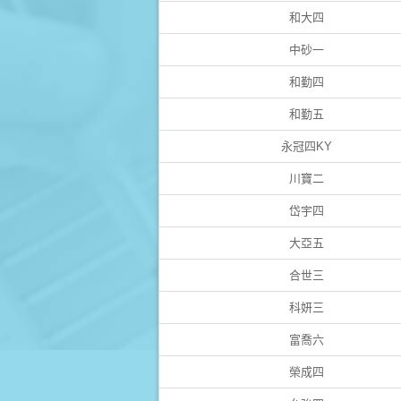
和大四
中砂一
和勤四
和勤五
永冠四KY
川寶二
岱宇四
大亞五
合世三
科妍三
富喬六
榮成四