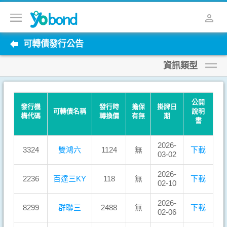
可轉債發行公告
資訊類型
公開
發行機
發行時
擔保
掛牌日
可轉債名稱
說明
構代碼
轉換價
有無
期
書
2026-
3324
雙鴻六
1124
無
下載
03-02
2026-
2236
百達三KY
118
無
下載
02-10
2026-
8299
群聯三
2488
無
下載
02-06